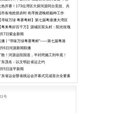
火热开赛！173位湾区大厨河源同台竞技、共
我市各地抢抓农时 有序推进晚稻栽种工作
【寻味万绿 粤赛粤鲜】第七届粤港澳大湾区
【粤来粤好百千万】源城区双头村：阳光玫瑰
8月7日紫金新闻
直播丨“寻味万绿粤赛粤鲜”——第七届粤港
8月6日河源新闻联播
扩散！河源这段国道，半封闭施工到年底！
广东茂名：以文明赴省运之约
8月5日连平新闻
广东省运会暨省残运会开幕式完成首次全要素
01号